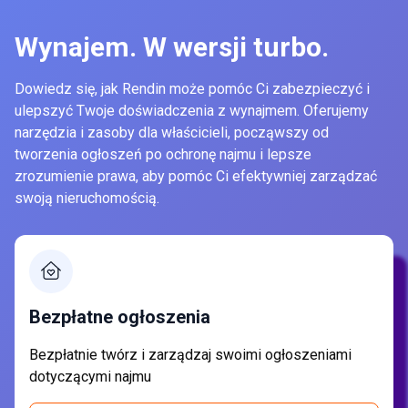
Wynajem. W wersji turbo.
Dowiedz się, jak Rendin może pomóc Ci zabezpieczyć i
ulepszyć Twoje doświadczenia z wynajmem. Oferujemy
narzędzia i zasoby dla właścicieli, począwszy od
tworzenia ogłoszeń po ochronę najmu i lepsze
zrozumienie prawa, aby pomóc Ci efektywniej zarządzać
swoją nieruchomością.
Bezpłatne ogłoszenia
Bezpłatnie twórz i zarządzaj swoimi ogłoszeniami
dotyczącymi najmu