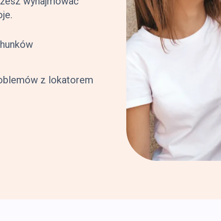
możesz wynajmować
je.
achunków
roblemów z lokatorem