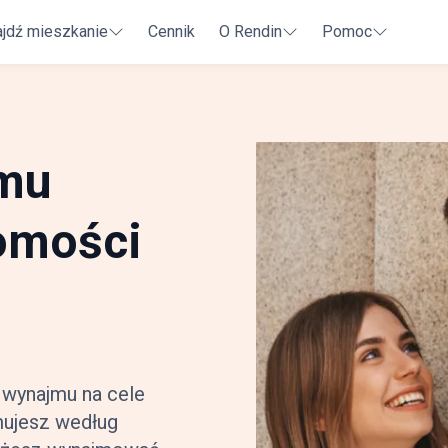
jdź mieszkanie
Cennik
O Rendin
Pomoc
jmu
omości
 wynajmu na cele
ujesz według