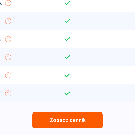
a
a
Zobacz cennik