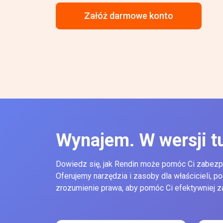
Załóż darmowe konto
Wynajem. W wersji t
Dowiedz się, jak Rendin może pomóc Ci zabezp
Oferujemy narzędzia i zasoby dla właścicieli, 
zrozumienie prawa, aby pomóc Ci efektywniej 