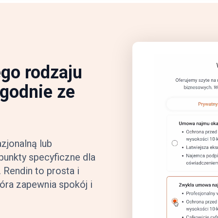
ego rodzaju
zgodnie ze
zjonalną lub
 punkty specyficzne dla
Rendin to prosta i
óra zapewnia spokój i