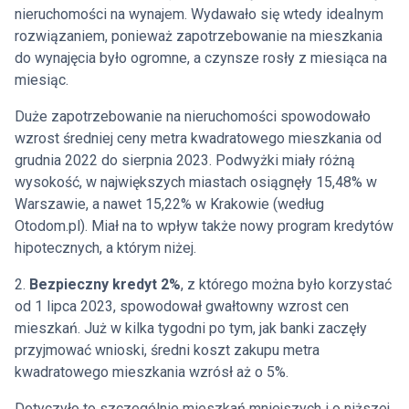
nieruchomości na wynajem. Wydawało się wtedy idealnym
rozwiązaniem, ponieważ zapotrzebowanie na mieszkania
do wynajęcia było ogromne, a czynsze rosły z miesiąca na
miesiąc.
Duże zapotrzebowanie na nieruchomości spowodowało
wzrost średniej ceny metra kwadratowego mieszkania od
grudnia 2022 do sierpnia 2023. Podwyżki miały różną
wysokość, w największych miastach osiągnęły 15,48% w
Warszawie, a nawet 15,22% w Krakowie (według
Otodom.pl). Miał na to wpływ także nowy program kredytów
hipotecznych, a którym niżej.
2.
Bezpieczny kredyt 2%
, z którego można było korzystać
od 1 lipca 2023, spowodował gwałtowny wzrost cen
mieszkań. Już w kilka tygodni po tym, jak banki zaczęły
przyjmować wnioski, średni koszt zakupu metra
kwadratowego mieszkania wzrósł aż o 5%.
Dotyczyło to szczególnie mieszkań mniejszych i o niższej