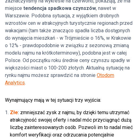
zaznaczyliśmy na wykresie na czerwono, pokazują, że ma
miejsce
tendencja spadkowa czynszów
, nawet w
Warszawie. Podobna sytuacja, z wyjątkiem drobnych
wzrostów cen w atrakcyjnych turystycznie regionach przed
wakacjami (tam także znacząco spadła liczba dostępnych
do wynajęcia mieszkań - w Trójmieście o 16%, w Krakowie
o 12% - prawdopodobnie w związku z sezonową zmianą
modelu najmu na krótkoterminowy), podobna jest w całej
Polsce. Od początku roku średnie ceny czynszu spadły w
większości miast o 100-200 złotych. Aktualną sytuację na
rynku najmu możesz sprawdzić na stronie
Otodom
Analytics
.
Wynajmujący mają w tej sytuacji trzy wyjścia:
Złe
: zmniejszać zysk z najmu, by dzięki temu utrzymać
atrakcyjność swojej oferty i nadal móc przyciągnąć dużą
liczbę zainteresowanych osób. Pozwoli im to nadal mieć
komfort weryfikacji oraz odrzucania potencjalnie